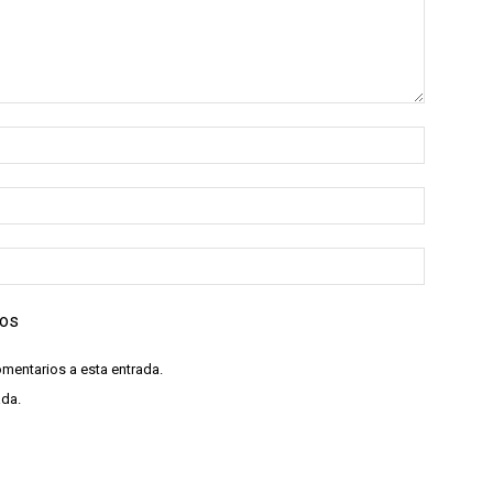
ios
omentarios a esta entrada.
ada.