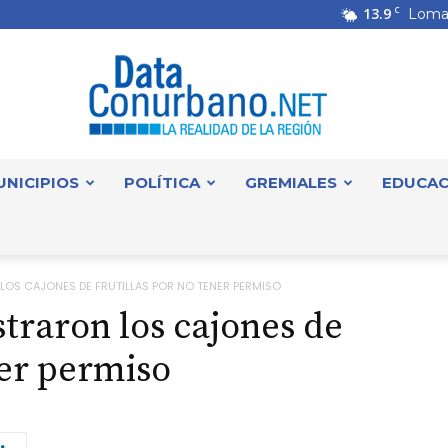
13.9
C
Loma
UNICIPIOS
POLÍTICA
GREMIALES
EDUCAC
DataConurbano
LOS CAJONES DE FRUTILLAS POR NO TENER PERMISO
straron los cajones de
ner permiso