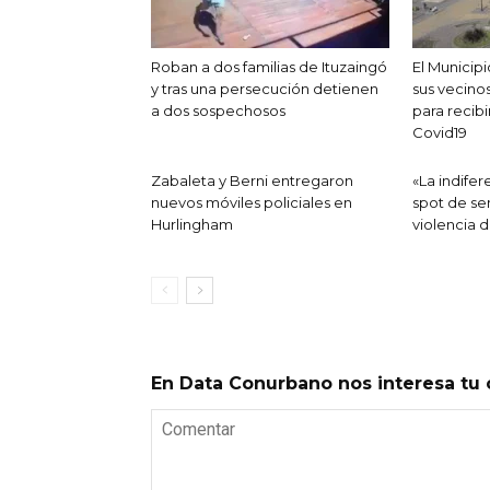
Roban a dos familias de Ituzaingó
El Municipi
y tras una persecución detienen
sus vecinos
a dos sospechosos
para recibi
Covid19
Zabaleta y Berni entregaron
«La indifer
nuevos móviles policiales en
spot de sen
Hurlingham
violencia 
En Data Conurbano nos interesa tu 