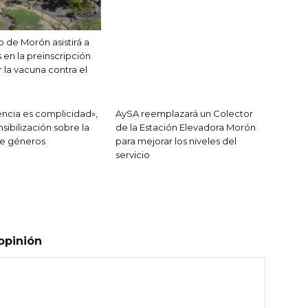
o de Morón asistirá a
 en la preinscripción
r la vacuna contra el
encia es complicidad»,
AySA reemplazará un Colector
sibilización sobre la
de la Estación Elevadora Morón
de géneros
para mejorar los niveles del
servicio
opinión