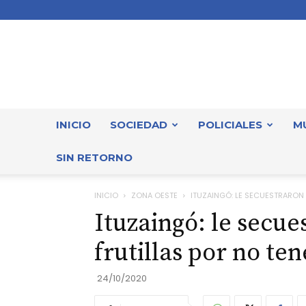
INICIO
SOCIEDAD
POLICIALES
M
SIN RETORNO
INICIO
ZONA OESTE
ITUZAINGÓ: LE SECUESTRARON 
Ituzaingó: le secue
frutillas por no te
24/10/2020