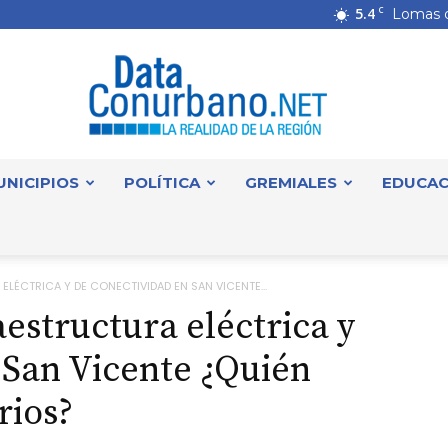
5.4
C
Lomas 
UNICIPIOS
POLÍTICA
GREMIALES
EDUCAC
DataConurbano
 ELÉCTRICA Y DE CONECTIVIDAD EN SAN VICENTE...
raestructura eléctrica y
 San Vicente ¿Quién
rios?