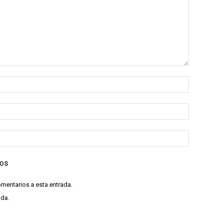
ios
omentarios a esta entrada.
ada.