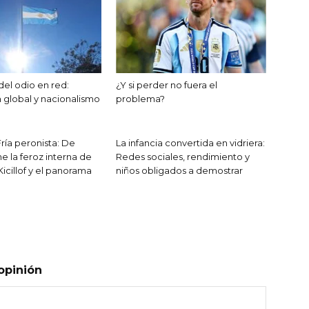
del odio en red:
¿Y si perder no fuera el
 global y nacionalismo
problema?
ría peronista: De
La infancia convertida en vidriera:
e la feroz interna de
Redes sociales, rendimiento y
 Kicillof y el panorama
niños obligados a demostrar
opinión