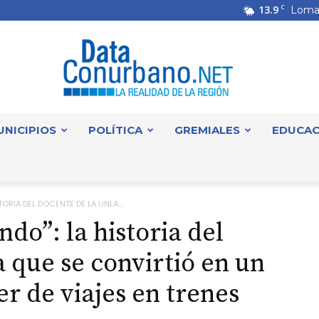
13.9
C
Loma
UNICIPIOS
POLÍTICA
GREMIALES
EDUCAC
DataConurbano
ORIA DEL DOCENTE DE LA UNLA...
do”: la historia del
 que se convirtió en un
r de viajes en trenes