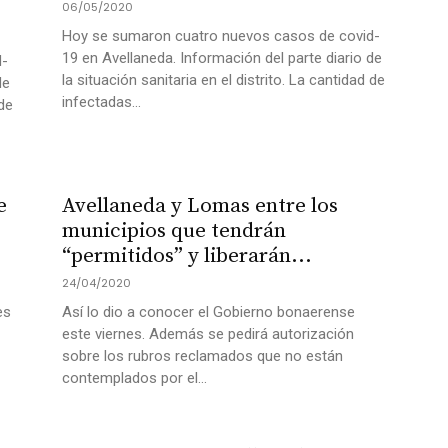
06/05/2020
Hoy se sumaron cuatro nuevos casos de covid-
19 en Avellaneda. Información del parte diario de
d-
la situación sanitaria en el distrito. La cantidad de
de
infectadas...
 de
e
Avellaneda y Lomas entre los
municipios que tendrán
“permitidos” y liberarán...
24/04/2020
es
Así lo dio a conocer el Gobierno bonaerense
este viernes. Además se pedirá autorización
sobre los rubros reclamados que no están
contemplados por el...