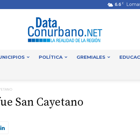
6.6
C
Lomas
UNICIPIOS
POLÍTICA
GREMIALES
EDUCAC
DataConurbano
AYETANO
 fue San Cayetano