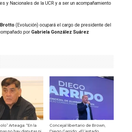
ales y Nacionales de la UCR y a ser un acompañamiento
Brotto
(Evolución) ocupará el cargo de presidente del
 acompañado por
Gabriela González Suárez
olo” Arteaga: “En la
Concejal libertario de Brown,
as no hay disputas ni
Diego Garrido: «El ‘estado