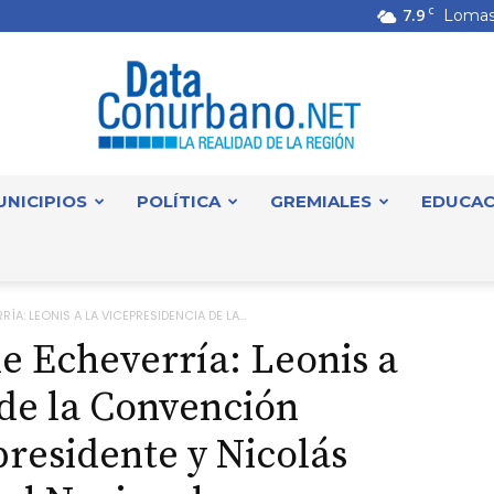
7.9
C
Lomas
UNICIPIOS
POLÍTICA
GREMIALES
EDUCAC
DataConurbano
ÍA: LEONIS A LA VICEPRESIDENCIA DE LA...
e Echeverría: Leonis a
 de la Convención
presidente y Nicolás