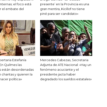
internas; el foco está
presente’ en la Provincia es una
r el embate del
gran mentira, Kicillof no tiene
piné para ser candidato»
bertaria Estefanía
Mercedes Cabezas, Secretaria
«En Quilmes las
Adjunta de ATE Nacional: «Hay un
s están desordenadas
fenómeno acuciante y el
 chantas y quieren la
presidente jacta haber
hacer política»
degradado los sueldos estatales»