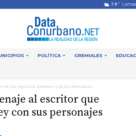
7.9
C
Lomas
UNICIPIOS
POLÍTICA
GREMIALES
EDUCAC
DataConurbano
RITOR QUE PASEÓ POR TEMPERLEY CON SUS PERSONAJES
naje al escritor que
y con sus personajes