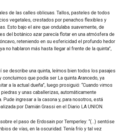
ales de las calles oblicuas. Tallos, pasteles de todos
icios vegetales, crestados por penachos flexibles y
jas. Esto bajo el aire que ondulaba suavemente, de
es del botánico azar parecía flotar en una atmósfera de
l cóncavo, reteniendo en su esfericidad el profundo hedor
 ya no hablaron más hasta llegar al frente de la quinta”,
llí se describe una quinta, leímos bien todos los pasajes
y concluimos que podía ser La quinta Arancedo, ya
itar a la actual dueña”, luego prosiguió: “Cuando vimos
e piedras y unas caballerizas, automáticamente
 Pude ingresar a la casona y, para nosotros, está
realizada por Damián Grassi en el Diario LA UNION.
o sobre el paso de Erdosain por Temperley: “(…) sentóse
bios de vías, en la oscuridad. Tenía frío y tal vez