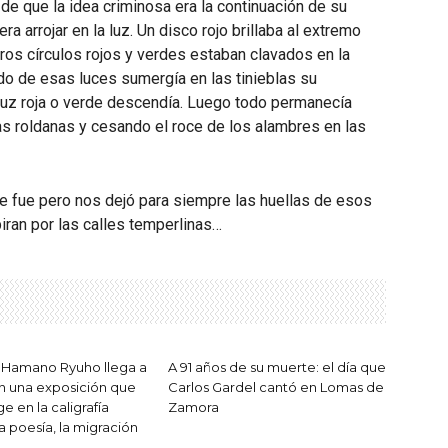
de que la idea criminosa era la continuación de su
a arrojar en la luz. Un disco rojo brillaba al extremo
tros círculos rojos y verdes estaban clavados en la
iado de esas luces sumergía en las tinieblas su
luz roja o verde descendía. Luego todo permanecía
as roldanas y cesando el roce de los alambres en las
l se fue pero nos dejó para siempre las huellas de esos
iran por las calles temperlinas…
 Hamano Ryuho llega a
A 91 años de su muerte: el día que
n una exposición que
Carlos Gardel cantó en Lomas de
 en la caligrafía
Zamora
a poesía, la migración