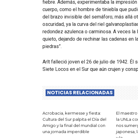
fiebre. Además, experimentaba la impresión 
cuerpo, como el hombre de tiniebla que pudier
del brazo invisible del semáforo; más allá o
oscuridad, ya la curva del riel galvanoplast
redondez azulenca o carminosa. A veces la 
quieto, dejando de rechinar las cadenas en l
piedras”.
Arlt falleció joven el 26 de julio de 1942. É
Siete Locos en el Sur que aún crujen y consp
NOTICIAS RELACIONADAS
Acrobacia, kermesse y fiesta:
El maestro
Cultura del Sur palpita el Día del
la UNLa co
Amigo y la final del mundial con
nos sumerge
una jornada imperdible
japonesa, l
y la...