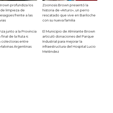
Brown profundiza los
Zoonosis Brown presentó la
 de limpieza de
historia de «Arturo», un perro
esagües frente a las
rescatado que vive en Bariloche
vias
con su nueva familia
za junto a la Provincia
El Municipio de Almirante Brown
 final de la Ruta 4:
articuló donaciones del Parque
 colectoras entre
Industrial para mejorar la
Malvinas Argentinas
infraestructura del Hospital Lucio
Meléndez