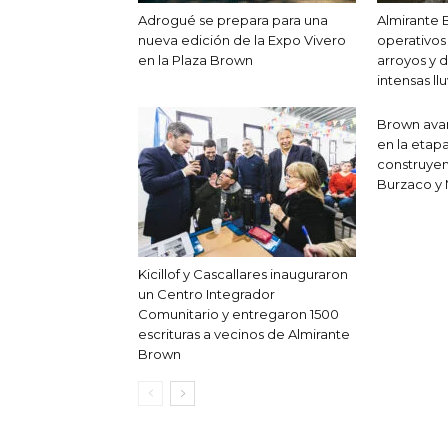
Adrogué se prepara para una
Almirante 
nueva edición de la Expo Vivero
operativos
en la Plaza Brown
arroyos y d
intensas llu
Brown avan
en la etapa
construyen
Burzaco y 
Kicillof y Cascallares inauguraron
un Centro Integrador
Comunitario y entregaron 1500
escrituras a vecinos de Almirante
Brown