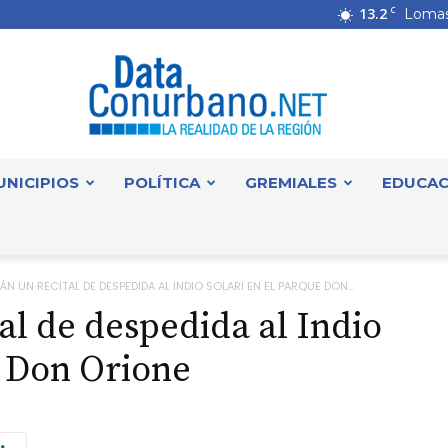
13.2
C
Lomas
UNICIPIOS
POLÍTICA
GREMIALES
EDUCAC
DataConurbano
ÁN UN RECITAL DE DESPEDIDA AL INDIO SOLARI EN EL PARQUE DON...
al de despedida al Indio
e Don Orione