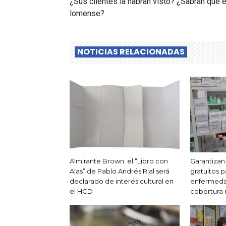
¿Sus clientes la habrán visto? ¿Sabrán que e
lomense?
NOTICIAS RELACIONADAS
Almirante Brown: el “Libro con
Garantiza
Alas” de Pablo Andrés Rial será
gratuitos 
declarado de interés cultural en
enfermedad
el HCD
cobertura