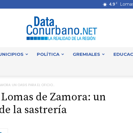
4.9
C
Lomas
UNICIPIOS
POLÍTICA
GREMIALES
EDUCAC
DataConurbano
MORA: UN OASIS PARA EL OFICIO...
n Lomas de Zamora: un
 de la sastrería