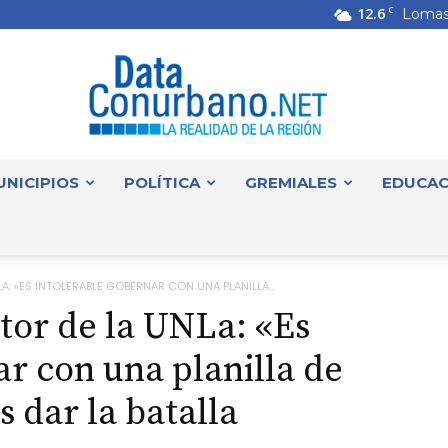
12.6
C
Lomas
UNICIPIOS
POLÍTICA
GREMIALES
EDUCAC
DataConurbano
A: «ES INTOLERABLE GOBERNAR CON UNA PLANILLA...
tor de la UNLa: «Es
ar con una planilla de
 dar la batalla