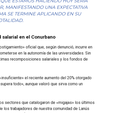
 QUE ESTAMOS HACIENDO HOY SERÍA
OR, MANIFESTANDO UNA EXPECTATIVA
MA SE TERMINE APLICANDO EN SU
OTALIDAD.
d salarial en el Conurbano
stigamiento» oficial que, según denunció, incurre en
rometerse en la autonomía de las universidades. Sin
ltimas recomposiciones salariales y los fondos de
 «insuficiente» el reciente aumento del 20% otorgado
lo supera todo», aunque valoró que sirva como un
os sectores que catalogaron de «migajas» los últimos
de los trabajadores de nuestra comunidad de Lanús