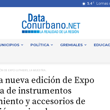
5.4
C
Lomas 
UNICIPIOS
POLÍTICA
GREMIALES
EDUCAC
DataConurbano
N DE EXPO LUTHIERS, LA MUESTRA...
a nueva edición de Expo
ra de instrumentos
iento y accesorios de