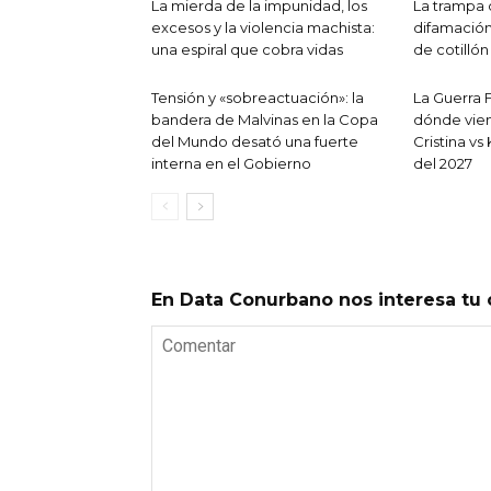
La mierda de la impunidad, los
La trampa 
excesos y la violencia machista:
difamación
una espiral que cobra vidas
de cotillón
Tensión y «sobreactuación»: la
La Guerra F
bandera de Malvinas en la Copa
dónde vien
del Mundo desató una fuerte
Cristina vs
interna en el Gobierno
del 2027
En Data Conurbano nos interesa tu 