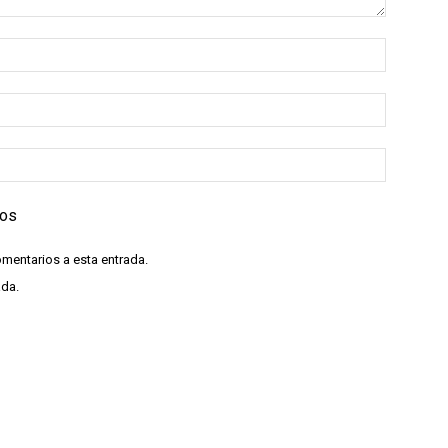
ios
omentarios a esta entrada.
ada.