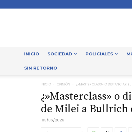
INICIO
SOCIEDAD
POLICIALES
M
SIN RETORNO
INICIO
OPINIÓN
¿»MASTERCLASS» O DISTANCIA?: EL F
¿»Masterclass» o dis
de Milei a Bullrich
03/06/2026