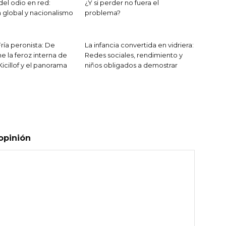
del odio en red:
¿Y si perder no fuera el
 global y nacionalismo
problema?
ría peronista: De
La infancia convertida en vidriera:
e la feroz interna de
Redes sociales, rendimiento y
 Kicillof y el panorama
niños obligados a demostrar
opinión