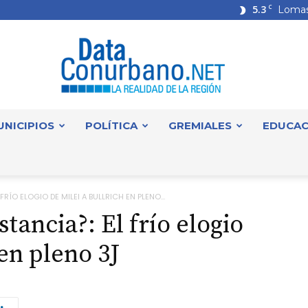
5.3
C
Lomas
UNICIPIOS
POLÍTICA
GREMIALES
EDUCAC
DataConurbano
RÍO ELOGIO DE MILEI A BULLRICH EN PLENO...
tancia?: El frío elogio
 en pleno 3J