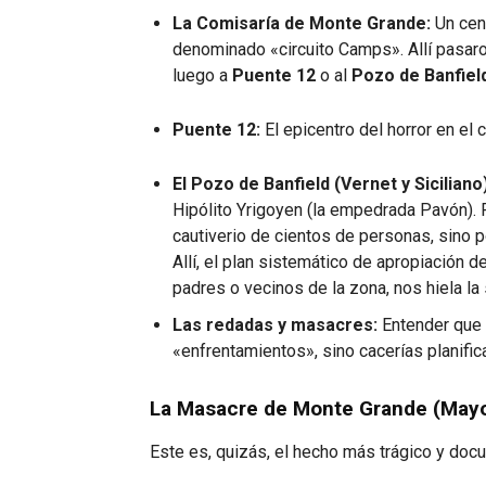
La Comisaría de Monte Grande:
Un cent
denominado «circuito Camps». Allí pasaro
luego a
Puente 12
o al
Pozo de Banfiel
Puente 12:
El epicentro del horror en el 
El Pozo de Banfield (Vernet y Siciliano)
Hipólito Yrigoyen (la empedrada Pavón). 
cautiverio de cientos de personas, sino 
Allí, el plan sistemático de apropiación 
padres o vecinos de la zona, nos hiela la
Las redadas y masacres:
Entender que 
«enfrentamientos», sino cacerías planific
La Masacre de Monte Grande (May
Este es, quizás, el hecho más trágico y docu