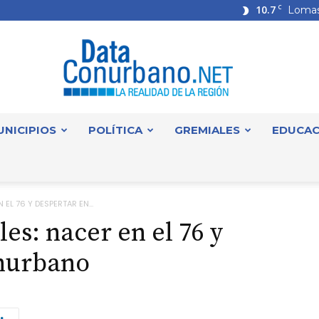
10.7
C
Lomas
UNICIPIOS
POLÍTICA
GREMIALES
EDUCAC
DataConurbano
EL 76 Y DESPERTAR EN...
les: nacer en el 76 y
onurbano