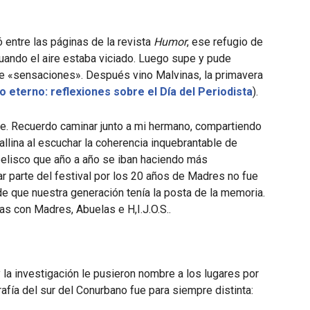
 entre las páginas de la revista
Humor
, ese refugio de
cuando el aire estaba viciado. Luego supe y pude
e «sensaciones». Después vino Malvinas, la primavera
cio eterno: reflexiones sobre el Día del Periodista
).
lle. Recuerdo caminar junto a mi hermano, compartiendo
allina al escuchar la coherencia inquebrantable de
elisco que año a año se iban haciendo más
r parte del festival por los 20 años de Madres no fue
de que nuestra generación tenía la posta de la memoria.
as con Madres, Abuelas e H,I.J.O.S..
y la investigación le pusieron nombre a los lugares por
fía del sur del Conurbano fue para siempre distinta: