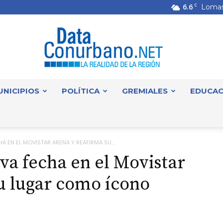
6.6
C
Lomas
UNICIPIOS
POLÍTICA
GREMIALES
EDUCAC
DataConurbano
 EN EL MOVISTAR ARENA Y REAFIRMA SU...
a fecha en el Movistar
u lugar como ícono