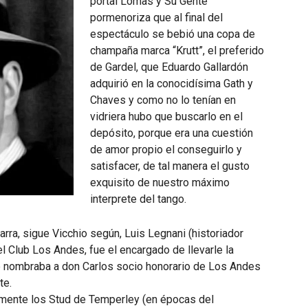
portal Lomas y Su Gente
pormenoriza que al final del
espectáculo se bebió una copa de
champaña marca “Krutt”, el preferido
de Gardel, que Eduardo Gallardón
adquirió en la conocidísima Gath y
Chaves y como no lo tenían en
vidriera hubo que buscarlo en el
depósito, porque era una cuestión
de amor propio el conseguirlo y
satisfacer, de tal manera el gusto
exquisito de nuestro máximo
interprete del tango.
arra, sigue Vicchio según, Luis Legnani (historiador
el Club Los Andes, fue el encargado de llevarle la
 se nombraba a don Carlos socio honorario de Los Andes
te.
amente los Stud de Temperley (en épocas del