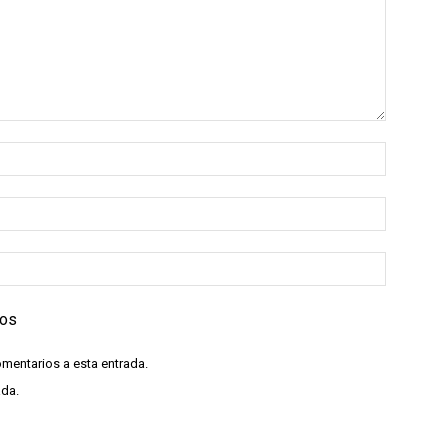
ios
omentarios a esta entrada.
ada.