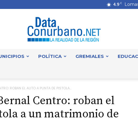
4.9
C
Lomas
UNICIPIOS
POLÍTICA
GREMIALES
EDUCAC
DataConurbano
TRO: ROBAN EL AUTO A PUNTA DE PISTOLA...
Bernal Centro: roban el
stola a un matrimonio de