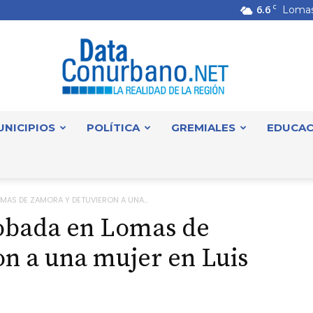
6.6
C
Lomas
UNICIPIOS
POLÍTICA
GREMIALES
EDUCAC
DataConurbano
MAS DE ZAMORA Y DETUVIERON A UNA...
robada en Lomas de
n a una mujer en Luis