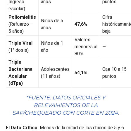
Ingreso
años
puntos
escolar)
Poliomielitis
Cifra
Niños de 5
(Refuerzo –
47,6%
históricament
años
5 años)
baja
Valores
Triple Viral
Niños de 1
menores al
—
(1° dosis)
año
80%
Triple
Bacteriana
Adolescentes
Cae 10 a 15
54,1%
Acelular
(11 años)
puntos
(dTpa)
*FUENTE: DATOS OFICIALES Y
RELEVAMIENTOS DE LA
SAP/CHEQUEADO CON CORTE EN 2024.
El Dato Crítico:
Menos de la mitad de los chicos de 5 y 6