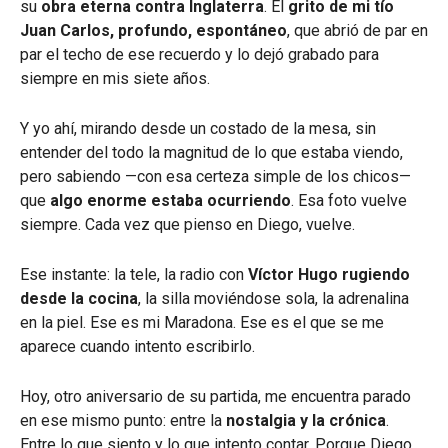
su
obra eterna contra Inglaterra
. El
grito de mi tío
Juan Carlos, profundo, espontáneo
, que abrió de par en
par el techo de ese recuerdo y lo dejó grabado para
siempre en mis siete años.
Y yo ahí, mirando desde un costado de la mesa, sin
entender del todo la magnitud de lo que estaba viendo,
pero sabiendo —con esa certeza simple de los chicos—
que
algo enorme estaba ocurriendo
. Esa foto vuelve
siempre. Cada vez que pienso en Diego, vuelve.
Ese instante: la tele, la radio con
Víctor Hugo rugiendo
desde la cocina
, la silla moviéndose sola, la adrenalina
en la piel. Ese es mi Maradona. Ese es el que se me
aparece cuando intento escribirlo.
Hoy, otro aniversario de su partida, me encuentra parado
en ese mismo punto: entre la
nostalgia y la crónica
.
Entre lo que siento y lo que intento contar. Porque Diego,