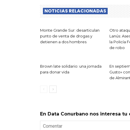
NOTICIAS RELACIONADAS
Monte Grande Sur: desarticulan
Otro ataq
punto de venta de drogas y
Lanús: Ase
detienen a dos hombres
la Policía 
de robo
Brown late solidario: una jornada
En septiem
para donar vida
Gusto» con 
de Almira
En Data Conurbano nos interesa tu 