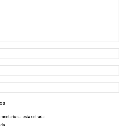
ios
omentarios a esta entrada.
ada.