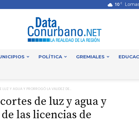
10
C
Lomas
UNICIPIOS
POLÍTICA
GREMIALES
EDUCAC
DataConurbano
 LUZ Y AGUA Y PRORROGÓ LA VALIDEZ DE...
cortes de luz y agua y
 de las licencias de