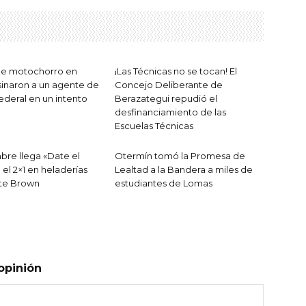
ue motochorro en
¡Las Técnicas no se tocan! El
sinaron a un agente de
Concejo Deliberante de
Federal en un intento
Berazategui repudió el
desfinanciamiento de las
Escuelas Técnicas
bre llega «Date el
Otermín tomó la Promesa de
el 2×1 en heladerías
Lealtad a la Bandera a miles de
nte Brown
estudiantes de Lomas
opinión