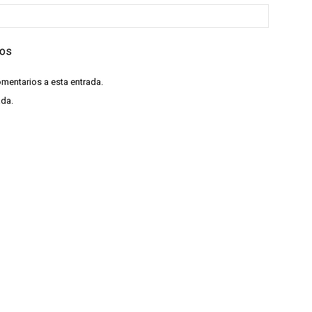
ios
omentarios a esta entrada.
ada.