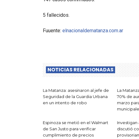
5 fallecidos.
Fuuente:
elnacionaldematanza.com.ar
NOTICIAS RELACIONADAS
La Matanza: asesinaron al jefe de
La Matanza
Seguridad de la Guardia Urbana
70% de aum
en un intento de robo
marzo para
municipale
Espinoza se metió en el Walmart
Investigan
de San Justo para verificar
discutió c
cumplimiento de precios
provisoria