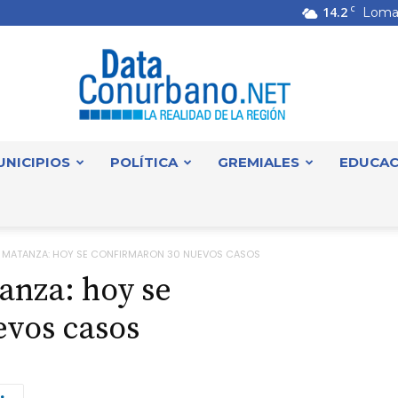
14.2
C
Loma
UNICIPIOS
POLÍTICA
GREMIALES
EDUCAC
DataConurbano
A MATANZA: HOY SE CONFIRMARON 30 NUEVOS CASOS
anza: hoy se
evos casos