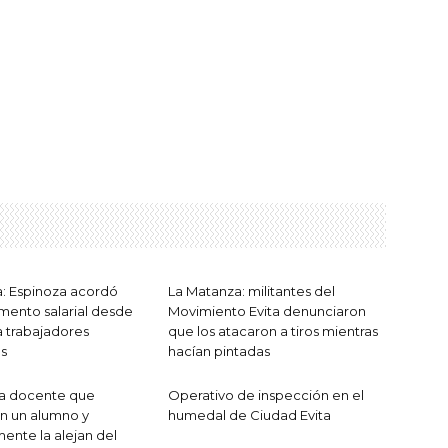
: Espinoza acordó
La Matanza: militantes del
ento salarial desde
Movimiento Evita denunciaron
 trabajadores
que los atacaron a tiros mientras
s
hacían pintadas
 a docente que
Operativo de inspección en el
on un alumno y
humedal de Ciudad Evita
mente la alejan del