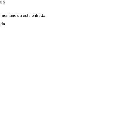
ios
omentarios a esta entrada.
ada.