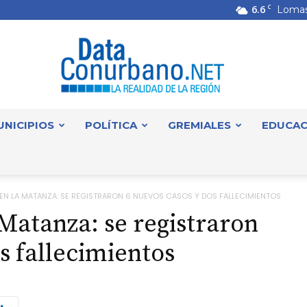
6.6
C
Lomas
UNICIPIOS
POLÍTICA
GREMIALES
EDUCAC
DataConurbano
N LA MATANZA: SE REGISTRARON 6 NUEVOS CASOS Y DOS FALLECIMIENTOS
Matanza: se registraron
s fallecimientos