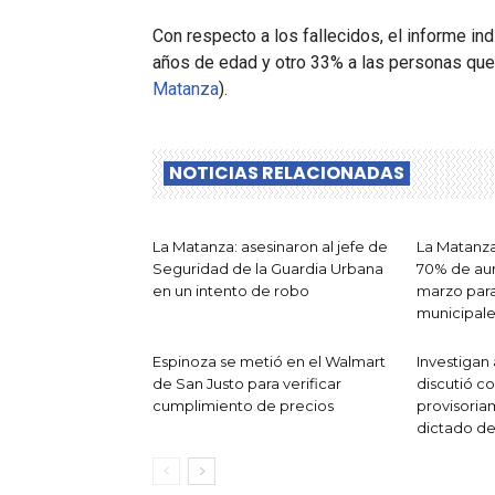
Con respecto a los fallecidos, el informe i
años de edad y otro 33% a las personas que 
Matanza
).
NOTICIAS RELACIONADAS
La Matanza: asesinaron al jefe de
La Matanza
Seguridad de la Guardia Urbana
70% de aum
en un intento de robo
marzo para
municipale
Espinoza se metió en el Walmart
Investigan
de San Justo para verificar
discutió c
cumplimiento de precios
provisoria
dictado de