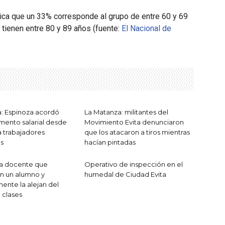
ndica que un 33% corresponde al grupo de entre 60 y 69
tienen entre 80 y 89 años (fuente:
El Nacional de
: Espinoza acordó
La Matanza: militantes del
ento salarial desde
Movimiento Evita denunciaron
 trabajadores
que los atacaron a tiros mientras
s
hacían pintadas
 a docente que
Operativo de inspección en el
on un alumno y
humedal de Ciudad Evita
mente la alejan del
 clases