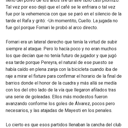
lleno del polvo de los años tire un aire tibio casi plomizo.
Tal vez por eso dejó que el café se le enfriara o tal vez
fue por la vehemencia con que se paró en el silencio de la
tarde el Rafa y gritó: -Un momentito, Cuello. La jugada no
fue gol porque Fornari le probó al arco directo.
Fornari era un lateral derecho que tenía la virtud de subir
siempre al ataque. Pero lo hacía poco y no eran muchos
los que decían que no tenía futuro de jugador y que jugó
esa tarde porque Pereyra, el natural de ese puesto se
había caído en plena zanja con la bicicleta cuando iba de
raje a mirar el fixture para confirmar el horario de la final de
barrios donde el honor de la cuadra y más allá se medía
con los del otro lado de la vía que llegaron afilados tras
una serie de goleadas. Ellos más modestos fueron
avanzando conforme los goles de Álvarez, pocos pero
necesarios, y las atajadas de Mayesti en los penales.
Lo cierto es que esos partidos llenaban la cancha del club