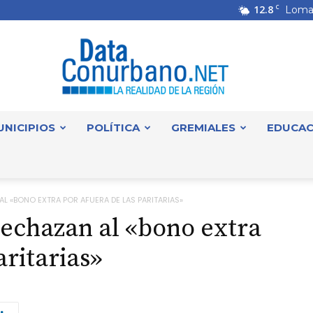
12.8
C
Loma
UNICIPIOS
POLÍTICA
GREMIALES
EDUCAC
DataConurbano
L «BONO EXTRA POR AFUERA DE LAS PARITARIAS»
rechazan al «bono extra
aritarias»