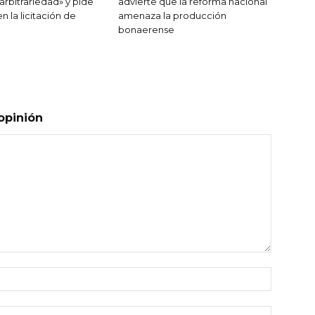
arbitrariedad» y pide
advierte que la reforma nacional
 la licitación de
amenaza la producción
bonaerense
opinión