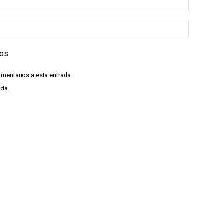
ios
omentarios a esta entrada.
ada.