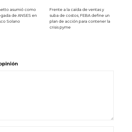
unetto asumió como
Frente a la caída de ventas y
egada de ANSES en
suba de costos, FEBA define un
sco Solano
plan de acción para contener la
crisis pyme
opinión