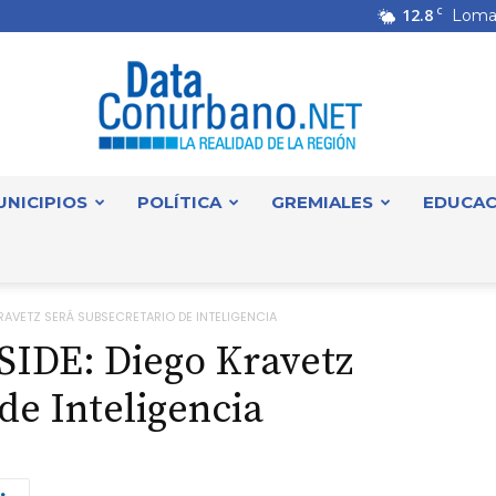
12.8
C
Loma
UNICIPIOS
POLÍTICA
GREMIALES
EDUCAC
DataConurbano
KRAVETZ SERÁ SUBSECRETARIO DE INTELIGENCIA
SIDE: Diego Kravetz
de Inteligencia