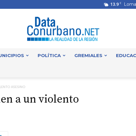
13.9
C
Loma
UNICIPIOS
POLÍTICA
GREMIALES
EDUCAC
DataConurbano
OLENTO ASESINO
en a un violento