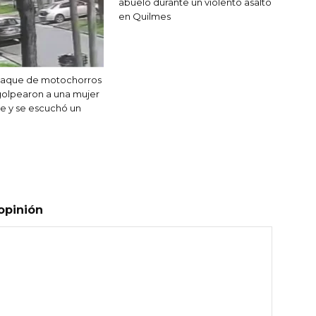
abuelo durante un violento asalto
en Quilmes
ataque de motochorros
golpearon a una mujer
le y se escuchó un
opinión