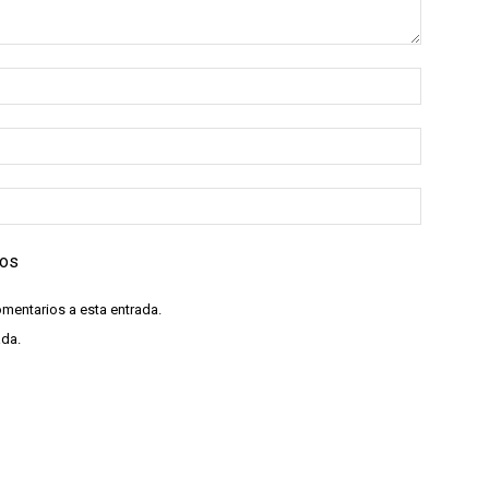
ios
omentarios a esta entrada.
ada.