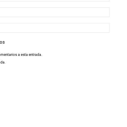
ios
omentarios a esta entrada.
ada.