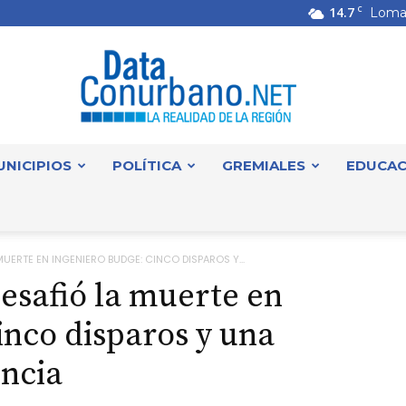
14.7
C
Loma
UNICIPIOS
POLÍTICA
GREMIALES
EDUCAC
DataConurbano
MUERTE EN INGENIERO BUDGE: CINCO DISPAROS Y...
desafió la muerte en
inco disparos y una
encia