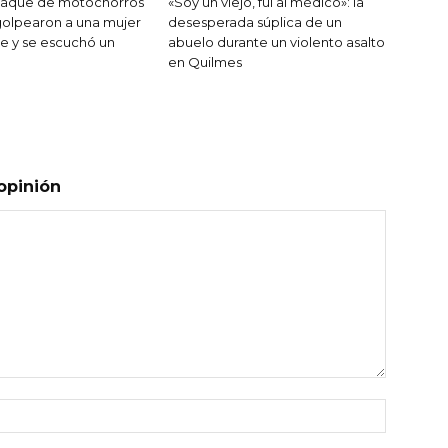
ataque de motochorros
«Soy un viejo, fui al médico»: la
golpearon a una mujer
desesperada súplica de un
le y se escuchó un
abuelo durante un violento asalto
en Quilmes
opinión