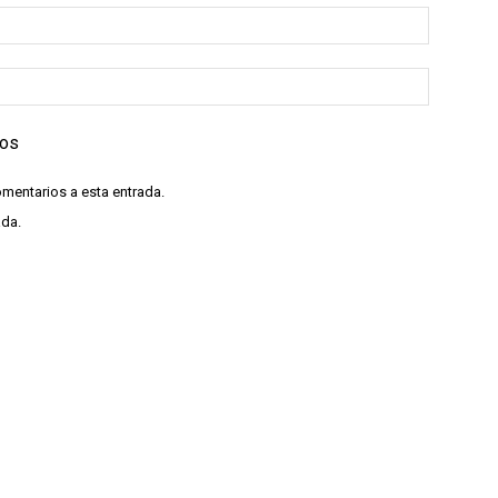
ios
omentarios a esta entrada.
ada.