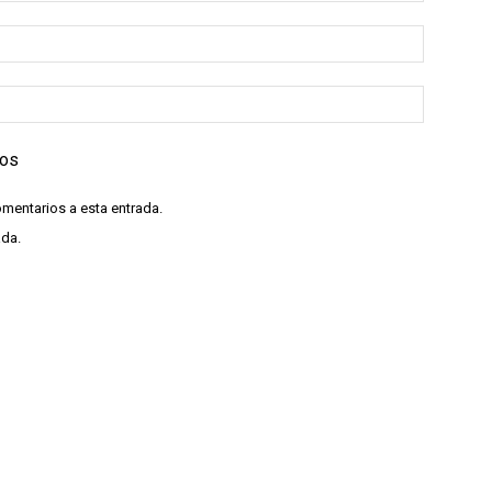
ios
omentarios a esta entrada.
ada.