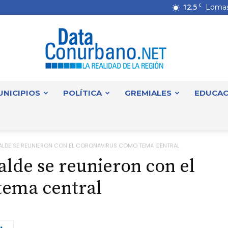
12.5
C
Lomas
UNICIPIOS
POLÍTICA
GREMIALES
EDUCAC
DataConurbano
RALDE SE REUNIERON CON EL CORONAVIRUS COMO TEMA CENTRAL
alde se reunieron con el
tema central