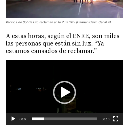
Vecinos de Sol de Oro reclaman en la Ruta 205 (Damian Celiz, Canal 4).
A estas horas, según el ENRE, son miles
las personas que están sin luz. “Ya
estamos cansados de reclamar.”
Reproductor
de
vídeo
00:00
00:16