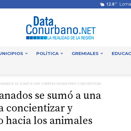
12.8
C
Loma
UNICIPIOS
POLÍTICA
GREMIALES
EDUCAC
DataConurbano
RANADOS SE SUMÓ A UNA CARRERA IDEADA PARA CONCIENTIZAR...
ranados se sumó a una
a concientizar y
o hacia los animales