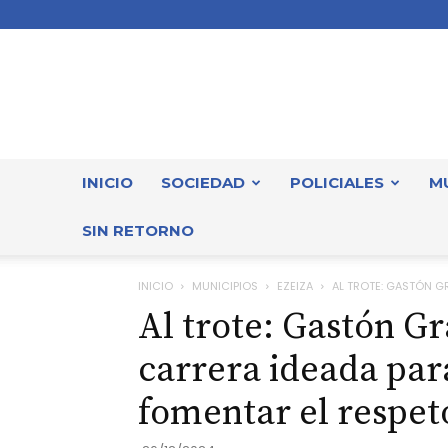
INICIO
SOCIEDAD
POLICIALES
M
SIN RETORNO
INICIO
MUNICIPIOS
EZEIZA
AL TROTE: GASTÓN G
Al trote: Gastón G
carrera ideada par
fomentar el respet