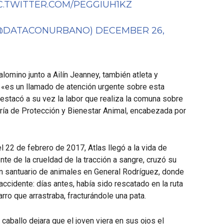
C.TWITTER.COM/PEGGIUH1KZ
(@DATACONURBANO)
DECEMBER 26,
alomino junto a Ailín Jeanney, también atleta y
 «es un llamado de atención urgente sobre esta
estacó a su vez la labor que realiza la comuna sobre
aría de Protección y Bienestar Animal, encabezada por
l 22 de febrero de 2017, Atlas llegó a la vida de
te de la crueldad de la tracción a sangre, cruzó su
 un santuario de animales en General Rodríguez, donde
ccidente: días antes, había sido rescatado en la ruta
rro que arrastraba, fracturándole una pata.
aballo dejara que el joven viera en sus ojos el