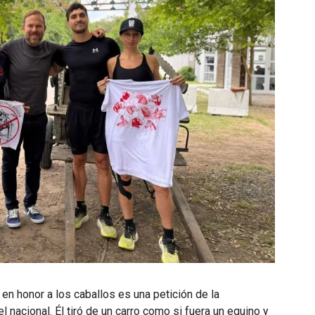
en honor a los caballos es una petición de la
l nacional. Él tiró de un carro como si fuera un equino y