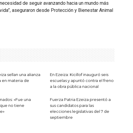
la necesidad de seguir avanzando hacia un mundo más
vida”, aseguraron desde Protección y Bienestar Animal
iza sellan una alianza
En Ezeiza: Kicillof inauguró seis
a en materia de
escuelas y apuntó contra el freno
a la obra pública nacional
nados: «Fue una
Fuerza Patria Ezeiza presentó a
 que no tiene
sus candidatos para las
e»
elecciones legislativas del 7 de
septiembre