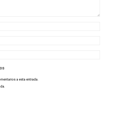
ios
omentarios a esta entrada.
ada.