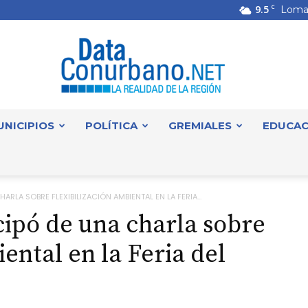
9.5
C
Loma
UNICIPIOS
POLÍTICA
GREMIALES
EDUCAC
DataConurbano
HARLA SOBRE FLEXIBILIZACIÓN AMBIENTAL EN LA FERIA...
cipó de una charla sobre
iental en la Feria del