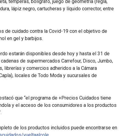
peta, témperas, bolígrafo, juego de geometría (regla,
ura, lápiz negro, cartucheras y líquido corrector, entre
cos de cuidado contra la Covid-19 con el objetivo de
ol en gel y barbijos.
erdo estarán disponibles desde hoy y hasta el 31 de
s cadenas de supermercados Carrefour, Disco, Jumbo,
, librerías y comercios adheridos a la Cámara
 (Capla), locales de Todo Moda y sucursales de
destacó que “el programa de +Precios Cuidados tiene
óndola y el acceso de los consumidores a los productos
.
mpleto de los productos incluidos puede encontrarse en
scuidados/vueltaalcole
.