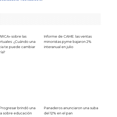
 ARCA» sobre las
Informe de CAME: las ventas
virtuales: ¿Cuándo una
minoristas pyme bajaron 2%
cia te puede cambiar
interanual en julio
ía?
o Progresar brindó una
Panaderos anunciaron una suba
ia sobre educación
del 12% en el pan