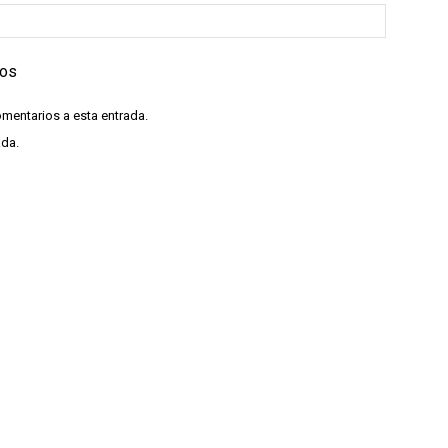
ios
omentarios a esta entrada.
ada.