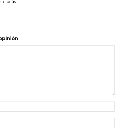
 en Lanús
opinión