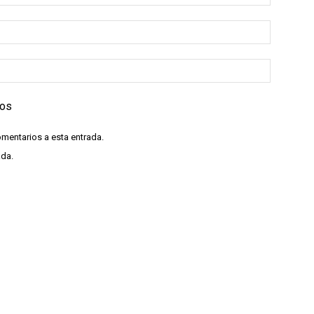
ios
omentarios a esta entrada.
ada.