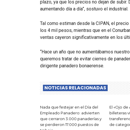
plazo, ya que los precios no dejan de subir. 
aumentando día a día”, sostuvo el industrial.
Tal como estiman desde la CIPAN, el precio 
los 4 mil pesos, mientras que en el Conurban
ventas cayeron significativamente en los ú
“Hace un año que no aumentábamos nuestros 
queremos tratar de evitar cierres de panader
dirigente panadero bonaerense.
NOTICIAS RELACIONADAS
Nada que festejar en el Día del
El «Ojo de
Empleado Panadero: advierten
billeteras 
que cerraron 3.000 panaderías y
transferen
se perdieron 17.000 puestos de
de categor