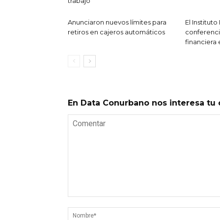
trabajo
Anunciaron nuevos límites para
El Institut
retiros en cajeros automáticos
conferenc
financiera
En Data Conurbano nos interesa tu 