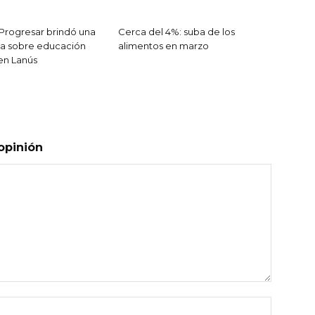
o Progresar brindó una
Cerca del 4%: suba de los
ia sobre educación
alimentos en marzo
 en Lanús
opinión