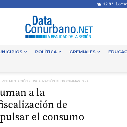
12.8
C
Loma
UNICIPIOS
POLÍTICA
GREMIALES
EDUCAC
DataConurbano
 IMPLEMENTACIÓN Y FISCALIZACIÓN DE PROGRAMAS PARA...
suman a la
iscalización de
pulsar el consumo