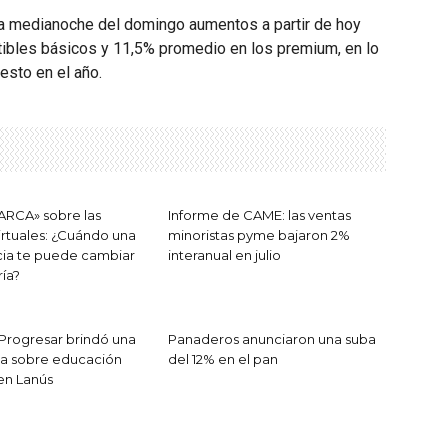
la medianoche del domingo aumentos a partir de hoy
ibles básicos y 11,5% promedio en los premium, en lo
esto en el año.
 ARCA» sobre las
Informe de CAME: las ventas
virtuales: ¿Cuándo una
minoristas pyme bajaron 2%
cia te puede cambiar
interanual en julio
ía?
o Progresar brindó una
Panaderos anunciaron una suba
ia sobre educación
del 12% en el pan
 en Lanús