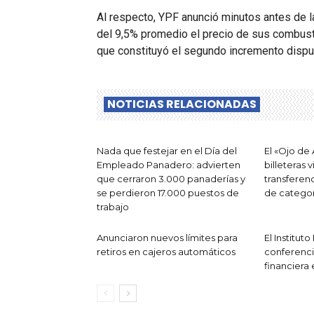
Al respecto, YPF anunció minutos antes de 
del 9,5% promedio el precio de sus combust
que constituyó el segundo incremento dispu
NOTICIAS RELACIONADAS
Nada que festejar en el Día del
El «Ojo de
Empleado Panadero: advierten
billeteras 
que cerraron 3.000 panaderías y
transferen
se perdieron 17.000 puestos de
de categor
trabajo
Anunciaron nuevos límites para
El Institut
retiros en cajeros automáticos
conferenc
financiera