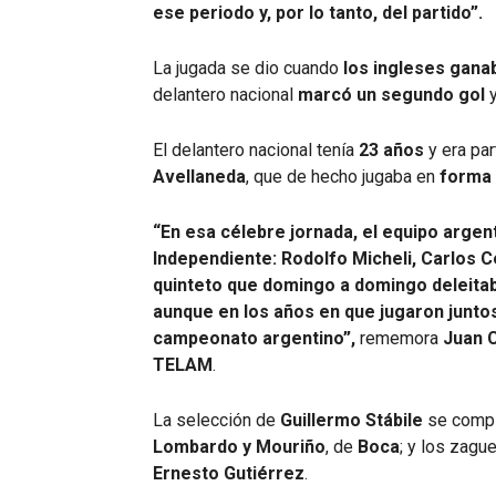
ese periodo y, por lo tanto, del partido”.
La jugada se dio cuando
los ingleses ganab
delantero nacional
marcó un segundo gol
El delantero nacional tenía
23 años
y era pa
Avellaneda
, que de hecho jugaba en
forma 
“En esa célebre jornada, el equipo argent
Independiente: Rodolfo Micheli, Carlos C
quinteto que domingo a domingo deleitaba
aunque en los años en que jugaron junto
campeonato argentino”,
rememora
Juan C
TELAM
.
La selección de
Guillermo Stábile
se compl
Lombardo y Mouriño
, de
Boca
; y los zagu
Ernesto Gutiérrez
.