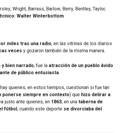
sley; Wright, Barrass, Barlow; Berry, Bentley, Taylor,
écnico: Walter Winterbottom
.
or miles tras una radio
, en las vitrinas de los diarios
cas veces
y gozaron también de la misma manera.
 y bien narrado
, fue la
atracción de un pueblo ávido
ante de público entusiasta
.
hay quienes, en estos tiempos, cuestionan si fue tan
 ponerse siempre en contexto
) que
hizo delirar a
es
justo ante quienes, en
1863
, en una
taberna de
l fútbol
, cuando este deporte
se divorciaba del