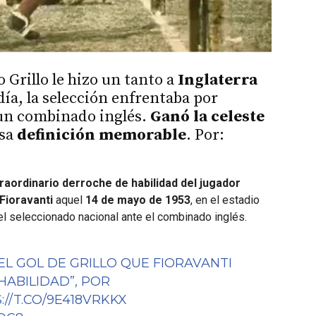
o Grillo le hizo un tanto a
Inglaterra
 día, la selección enfrentaba por
 un combinado inglés.
Ganó la celeste
esa
definición memorable
. Por:
traordinario derroche de habilidad del jugador
Fioravanti
aquel
14 de mayo de 1953
, en el estadio
el seleccionado nacional ante el combinado inglés.
L GOL DE GRILLO QUE FIORAVANTI
HABILIDAD”, POR
://T.CO/9E418VRKKX