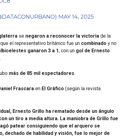
OC8
(@DATACONURBANO)
MAY 14, 2025
glaterra
se
negaron a reconocer la victoria
de la
que el representativo británico fue un
combinado
y no
albicelestes ganaron 3 a 1
, con un
gol de Ernesto
.
hubo
más de 85 mil espectadores
.
Daniel Frascara
en
El Gráfico
(según la revista
vidual, Ernesto Grillo ha rematado desde un ángulo
con un tiro a media altura. La maniobra de Grillo fue
magó patear consiguiendo que el arquero se
o, dechado de habilidad y visión, fue lo mejor de