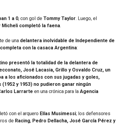
an 1 a 0
, con gol de
Tommy Taylor
. Luego, el
y
Micheli completó la faena
.
rte de una
delantera inolvidable de Independiente de
completa con la casaca Argentina
:
ino presentó la totalidad de la delantera de
ecconato, José Lacasia, Grillo y Osvaldo Cruz, un
 a los aficionados con sus jugadas y goles,
s (1952 y 1953) no pudieron ganar ningún
arlos Larrarte
en una crónica para la
Agencia
etó con el arquero
Elías Musimessi
; los defensores
eros de
Racing
,
Pedro Dellacha, José García Pérez y