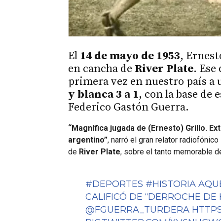
El
14 de mayo de 1953
, Ernest
en cancha de
River Plate
. Ese
primera vez en nuestro país a
y blanca 3 a 1
, con la base de 
Federico Gastón Guerra.
“Magnífica jugada de (Ernesto) Grillo. Ex
argentino”
, narró el gran relator radiofónico
de
River Plate
, sobre el tanto memorable d
#DEPORTES
#HISTORIA
AQUE
CALIFICÓ DE “DERROCHE DE 
@FGUERRA_TURDERA
HTTPS