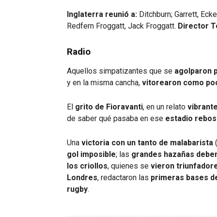
Inglaterra reunió a:
Ditchburn; Garrett, Ecker
Redfern Froggatt, Jack Froggatt.
Director T
Radio
Aquellos simpatizantes que se
agolparon p
y en la misma cancha,
vitorearon como po
El
grito de Fioravanti
, en un relato
vibrante
de saber qué pasaba en ese
estadio rebos
Una
victoria con un tanto de malabarista
(
gol imposible
; las
grandes hazañas deben
los criollos
, quienes se
vieron triunfador
Londres
, redactaron las
primeras bases de
rugby
.