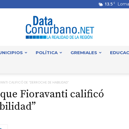
13.5
C
Loma
UNICIPIOS
POLÍTICA
GREMIALES
EDUCAC
DataConurbano
ANTI CALIFICÓ DE “DERROCHE DE HABILIDAD”
 que Fioravanti calificó
bilidad”