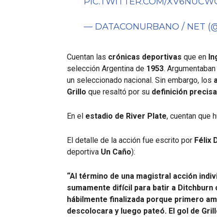
PIC.TWITTER.COM/XV6NUCW
— DATACONURBANO / NET 
Cuentan las
crónicas deportivas
que en
In
selección Argentina de
1953
. Argumentaban 
un seleccionado nacional. Sin embargo, los
Grillo
que resaltó por su
definición precisa
En el
estadio de River Plate
, cuentan que 
El detalle de la acción fue escrito por
Félix 
deportiva
Un Caño
):
“Al término de una magistral acción indi
sumamente difícil para batir a Ditchburn 
hábilmente finalizada porque primero a
descolocara y luego pateó. El gol de Grill