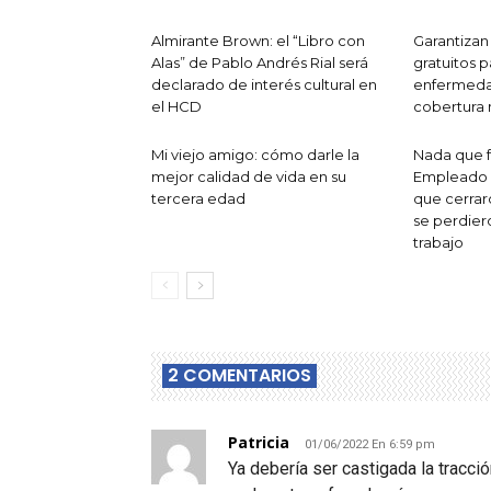
Almirante Brown: el “Libro con
Garantiza
Alas” de Pablo Andrés Rial será
gratuitos 
declarado de interés cultural en
enfermedad
el HCD
cobertura
Mi viejo amigo: cómo darle la
Nada que fe
mejor calidad de vida en su
Empleado 
tercera edad
que cerrar
se perdier
trabajo
2 COMENTARIOS
Patricia
01/06/2022 En 6:59 pm
Ya debería ser castigada la tracci