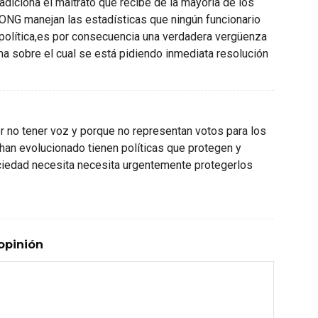
diciona el maltrato que recibe de la mayoría de los
 ONG manejan las estadísticas que ningún funcionario
política,es por consecuencia una verdadera vergüenza
ma sobre el cual se está pidiendo inmediata resolución
or no tener voz y porque no representan votos para los
 han evolucionado tienen políticas que protegen y
ciedad necesita necesita urgentemente protegerlos
opinión