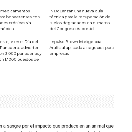
n medicamentos
INTA: Lanzan una nueva guía
para bonaerenses con
técnica para la recuperación de
es crónicas sin
suelos degradados en el marco
 médica
del Congreso Aapresid
stejar en el Día del
Impulso Brown Inteligencia
Panadero: advierten
Artificial aplicada a negocios para
on 3.000 panaderías y
empresas
on 17.000 puestos de
ón a sangre por el impacto que produce en un animal que