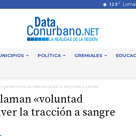
12.5
C
Lomas
UNICIPIOS
POLÍTICA
GREMIALES
EDUCAC
DataConurbano
LUNTAD POLÍTICA» PARA RESOLVER LA TRACCIÓN A SANGRE
claman «voluntad
lver la tracción a sangre