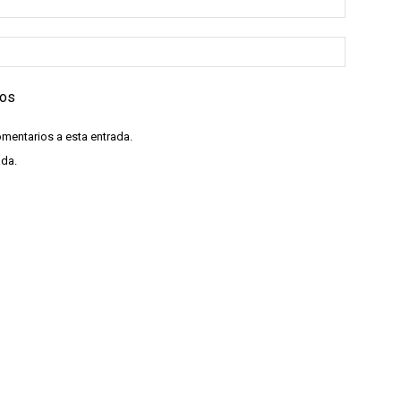
ios
omentarios a esta entrada.
ada.