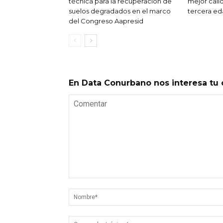
técnica para la recuperación de
mejor cali
suelos degradados en el marco
tercera e
del Congreso Aapresid
En Data Conurbano nos interesa tu 