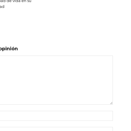
dad de vida en su
dad
opinión