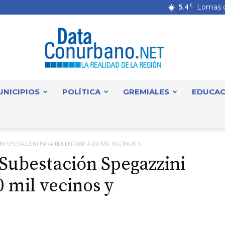
5.4
C
Lomas 
UNICIPIOS
POLÍTICA
GREMIALES
EDUCAC
DataConurbano
 SPEGAZZINI PARA BENEFICIAR A 30 MIL VECINOS Y...
 Subestación Spegazzini
0 mil vecinos y