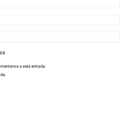
ios
omentarios a esta entrada.
ada.