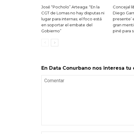
José “Pocholo” Arteaga: “En la
Concejal l
CGT de Lomas no hay disputas ni
Diego Garr
lugar para internas; el foco está
presente’ e
en soportar el embate del
gran mentir
Gobierno”
piné para 
En Data Conurbano nos interesa tu 