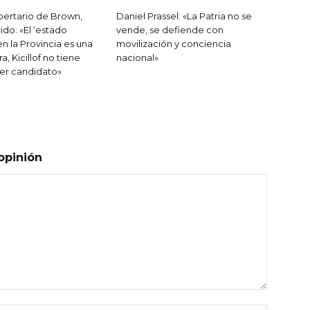
ibertario de Brown,
Daniel Prassel: «La Patria no se
ido: «El ‘estado
vende, se defiende con
n la Provincia es una
movilización y conciencia
a, Kicillof no tiene
nacional»
ser candidato»
opinión