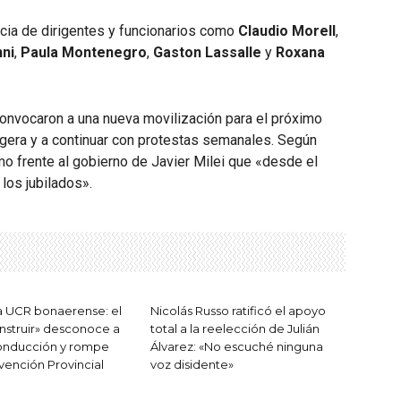
cia de dirigentes y funcionarios como
Claudio Morell
,
nni
,
Paula Montenegro
,
Gaston Lassalle
y
Roxana
 convocaron a una nueva movilización para el próximo
rigera y a continuar con protestas semanales. Según
mo frente al gobierno de Javier Milei que «desde el
los jubilados».
la UCR bonaerense: el
Nicolás Russo ratificó el apoyo
nstruir» desconoce a
total a la reelección de Julián
conducción y rompe
Álvarez: «No escuché ninguna
vención Provincial
voz disidente»