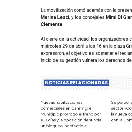
La movilización contó además con la presen
Marina Lesci
, y los concejales
Mimi Di Gia
Clemente
.
Al cierre de la actividad, los organizadores
miércoles 29 de abril a las 16 en la plaza G
expresaron, el objetivo es sostener el recla
inicio de su gestión vulnera los derechos de 
NOTICIAS RELACIONADAS
Nuevas habilitaciones
Se partió 
comerciales en Canning: el
sector «Co
Municipio prorrogó el freno por
la nueva 
180 días y la oposición denuncia
con la Con
un bloqueo indefectible