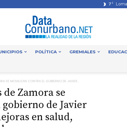
7
C
Loma
UNICIPIOS
POLÍTICA
GREMIALES
EDUCAC
DataConurbano
A SE MOVILIZAN CONTRA EL GOBIERNO DE JAVIER...
s de Zamora se
 gobierno de Javier
ejoras en salud,