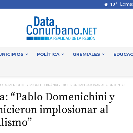
10
C
Lomas
UNICIPIOS
POLÍTICA
GREMIALES
EDUCAC
DataConurbano
O DOMENICHINI Y MIGUEL FERNÁNDEZ HICIERON IMPLOSIONAR AL CONJUNTO...
a: “Pablo Domenichini y
icieron implosionar al
alismo”