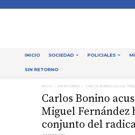
INICIO
SOCIEDAD
POLICIALES
M
SIN RETORNO
INICIO
SIN RETORNO
CARLOS BONINO ACUSA: “PABL
Carlos Bonino acus
Miguel Fernández h
conjunto del radic