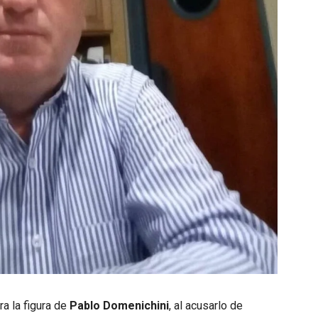
ra la figura de
Pablo Domenichini
, al acusarlo de