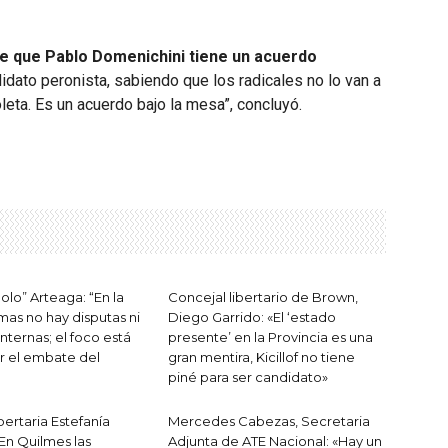
e que Pablo Domenichini tiene un acuerdo
idato peronista, sabiendo que los radicales no lo van a
oleta. Es un acuerdo bajo la mesa”, concluyó.
olo” Arteaga: “En la
Concejal libertario de Brown,
as no hay disputas ni
Diego Garrido: «El ‘estado
internas; el foco está
presente’ en la Provincia es una
r el embate del
gran mentira, Kicillof no tiene
piné para ser candidato»
bertaria Estefanía
Mercedes Cabezas, Secretaria
«En Quilmes las
Adjunta de ATE Nacional: «Hay un