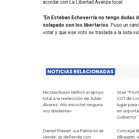
acordar con La Libertad Avanza local.
“
En Esteban Echeverría no tengo dudas d
solapado con los libertarios
. Puso un cand
votar y que ese voto se traslada a la lista vi
NOTICIAS RELACIONADAS
Nicolás Russo ratificó el apoyo
José “Poch
total a la reelección de Julián
CGT de Lom
Álvarez: «No escuché ninguna
lugar para 
voz disidente»
en soporta
Gobierno”
Daniel Prassel: «La Patria no se
Concejal li
vende, se defiende con
Albasetti: 