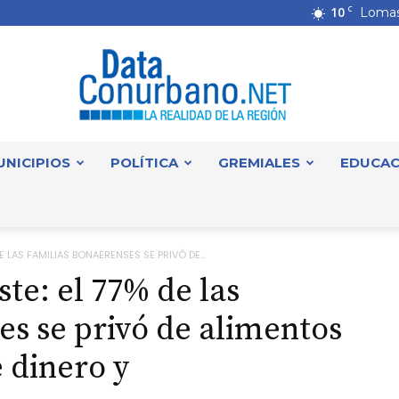
10
C
Lomas
UNICIPIOS
POLÍTICA
GREMIALES
EDUCAC
DataConurbano
E LAS FAMILIAS BONAERENSES SE PRIVÓ DE...
ste: el 77% de las
es se privó de alimentos
e dinero y