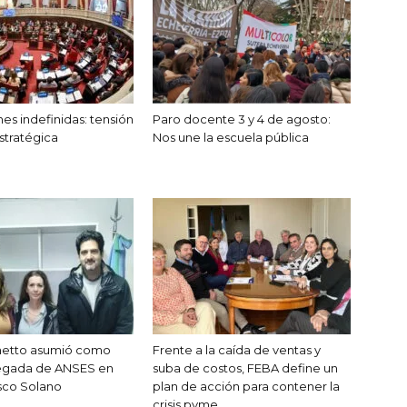
es indefinidas: tensión
Paro docente 3 y 4 de agosto:
stratégica
Nos une la escuela pública
unetto asumió como
Frente a la caída de ventas y
egada de ANSES en
suba de costos, FEBA define un
sco Solano
plan de acción para contener la
crisis pyme