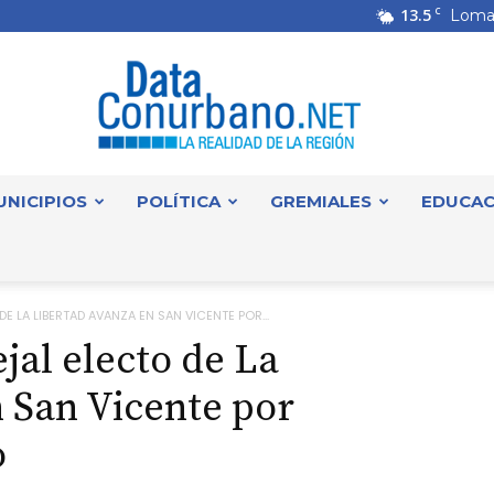
13.5
C
Loma
UNICIPIOS
POLÍTICA
GREMIALES
EDUCAC
DataConurbano
 LA LIBERTAD AVANZA EN SAN VICENTE POR...
jal electo de La
 San Vicente por
o