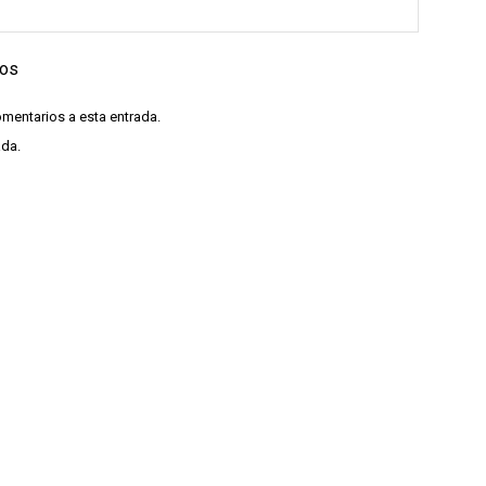
ios
omentarios a esta entrada.
ada.