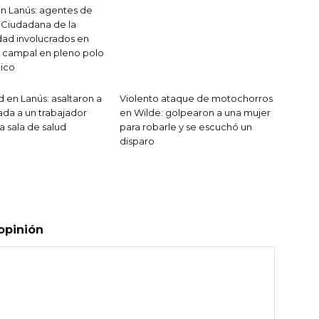
en Lanús: agentes de
 Ciudadana de la
dad involucrados en
a campal en pleno polo
ico
d en Lanús: asaltaron a
Violento ataque de motochorros
da a un trabajador
en Wilde: golpearon a una mujer
a sala de salud
para robarle y se escuchó un
disparo
opinión