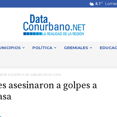
8.7
C
Lomas
UNICIPIOS
POLÍTICA
GREMIALES
EDUCAC
DataConurbano
ARON A GOLPES A UN JUBILADO EN SU CASA
s asesinaron a golpes a
asa