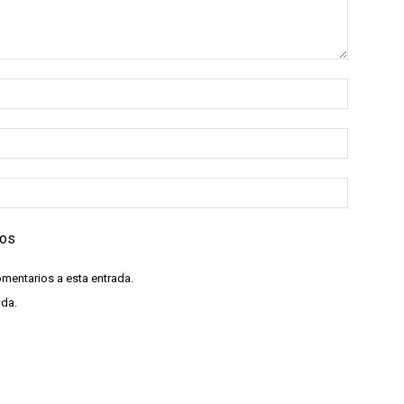
ios
omentarios a esta entrada.
ada.