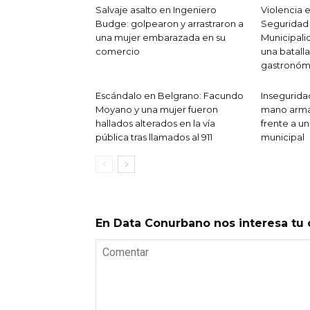
Salvaje asalto en Ingeniero
Violencia 
Budge: golpearon y arrastraron a
Seguridad
una mujer embarazada en su
Municipali
comercio
una batall
gastronóm
Escándalo en Belgrano: Facundo
Insegurida
Moyano y una mujer fueron
mano arma
hallados alterados en la vía
frente a un
pública tras llamados al 911
municipal
En Data Conurbano nos interesa tu 