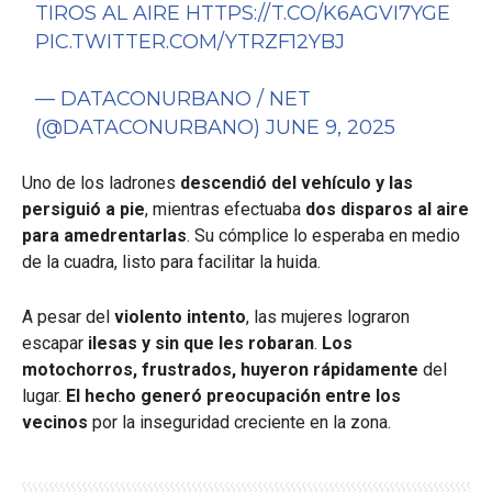
TIROS AL AIRE
HTTPS://T.CO/K6AGVI7YGE
PIC.TWITTER.COM/YTRZF12YBJ
— DATACONURBANO / NET
(@DATACONURBANO)
JUNE 9, 2025
Uno de los ladrones
descendió del vehículo y las
persiguió a pie
, mientras efectuaba
dos disparos al aire
para amedrentarlas
. Su cómplice lo esperaba en medio
de la cuadra, listo para facilitar la huida.
A pesar del
violento intento
, las mujeres lograron
escapar
ilesas y sin que les robaran
.
Los
motochorros, frustrados, huyeron rápidamente
del
lugar.
El hecho generó preocupación entre los
vecinos
por la inseguridad creciente en la zona.