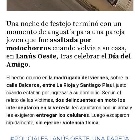
Una noche de festejo terminó con un
momento de angustia para una pareja
joven que fue
asaltada por
motochorros
cuando volvía a su casa,
en
Lanús Oeste
, tras celebrar el
Día del
Amigo
.
El hecho ocurrió en la
madrugada del viernes
, sobre la
calle Balcarce, entre La Rioja y Santiago Plaul
, justo
cuando estaban por ingresar a su domicilio. Según el
relato de las víctimas,
dos delincuentes en moto los
interceptaron en la vereda
, les apuntaron con un arma y
les exigieron
entregar los celulares
. Luego escaparon
rápidamente,
sin ejercer violencia física
.
#POLICIALES
LANÚS OESTE: UNA PAREJA