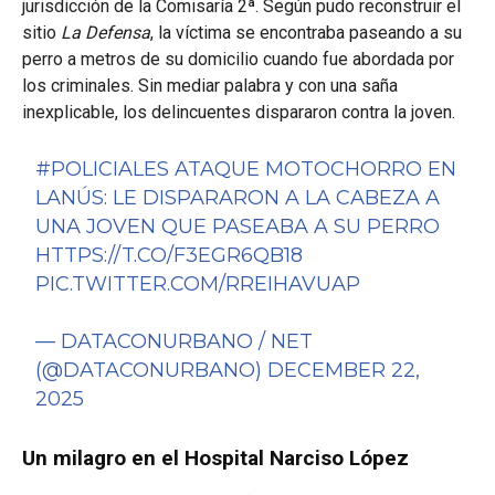
jurisdicción de la Comisaría 2ª.
Según pudo reconstruir el
sitio
La Defensa
,
la víctima se encontraba paseando a su
perro a metros de su domicilio cuando fue abordada por
los criminales.
Sin mediar palabra y con una saña
inexplicable,
los delincuentes dispararon contra la joven.
#POLICIALES
ATAQUE MOTOCHORRO EN
LANÚS: LE DISPARARON A LA CABEZA A
UNA JOVEN QUE PASEABA A SU PERRO
HTTPS://T.CO/F3EGR6QB18
PIC.TWITTER.COM/RREIHAVUAP
— DATACONURBANO / NET
(@DATACONURBANO)
DECEMBER 22,
2025
Un milagro en el Hospital Narciso López