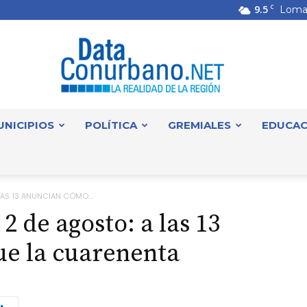
9.5
C
Loma
UNICIPIOS
POLÍTICA
GREMIALES
EDUCAC
DataConurbano
LAS 13 ANUNCIAN CÓMO...
2 de agosto: a las 13
ue la cuarenenta