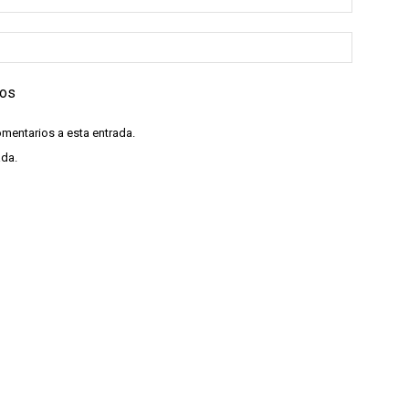
ios
omentarios a esta entrada.
ada.