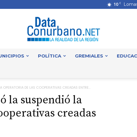
10
C
Lomas
UNICIPIOS
POLÍTICA
GREMIALES
EDUCAC
DataConurbano
A OPERATORIA DE LAS COOPERATIVAS CREADAS ENTRE...
ó la suspendió la
cooperativas creadas