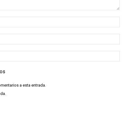
ios
omentarios a esta entrada.
ada.